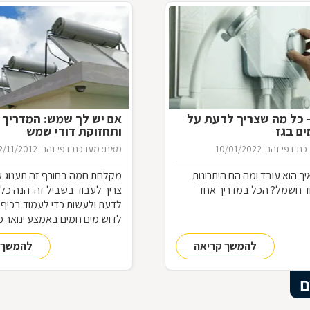
– כל מה שצריך לדעת על
אם יש לך שמש: המדריך ל
ים בגז
ותחזוקת דודי שמש
ת דפי זהב
10/01/2022
מאת: מערכת דפי זהב
2/11/2012
איך הוא עובד ומה הם היתרונות
מקלחת חמה בחורף זה תענוג ע
ד חשמל? הכל במדריך אחד
צריך לעבוד בשביל זה. הנה כ
לדעת ולעשות כדי לעמוד בכיף
לדוש מים חמים באמצע ינואר מ
מערכת zap דפי זהב
להמשך קריאה
להמשך 
ם