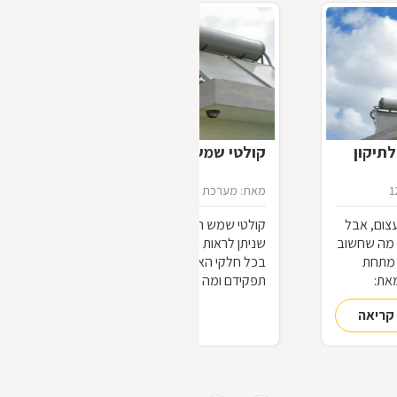
תיקון
קולטי שמש
1
מאת: מערכת דפי זהב
16/07/2012
צום, אבל
קולטי שמש הינם אותם מלבנים שחורים
ל מה שחשוב
שניתן לראות פזורים על גבי גגות מבנים
 מתחת
בכל חלקי הארץ. כיצד הם פועלים? מה
את:
תפקידם ומה חשיבותם? על כל אלה ועוד -
במאמר שלפניכם.
קריאה
להמשך קריאה