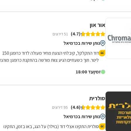
אור און
(4.7)
51 דירוגים
נותן שירות בכרמיאל
דוד התקלקל, קיבלתי הצעת מחיר מעולה לדוד כרומגן 150
ליטר. תוך כשעתיים הגיע צוות מורשה בהתקנת כרומגן: מוהנד
ועלי. ביצעו עבודת התקנה סופר מהירה. פינו וניקו, דאגו לבצע
זמין
עד 18:00
בדיקות וניקוי האלמנטים הקיימים! ובנוסף היו מאוד אדיבים
ונחמדים. ללא שום הפתעות או משהו נסתר. פשוט תענוג
לקבל כזה שירות! כל הכבוד!!! ושוב תודה!
סולרית
(4.6)
95 דירוגים
נותן שירות בכרמיאל
סולרית התקינו אצלי דוד (בוילר) על הגג, באו בזמן, התקינו