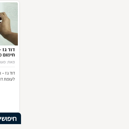
דוד גז 
חימום מ
מאת: מערכ
דוד גז – 
לעומת דו
חיפושי