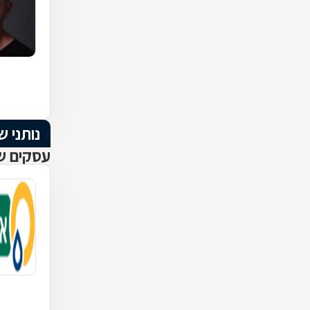
נותני ש
עסקים שנ