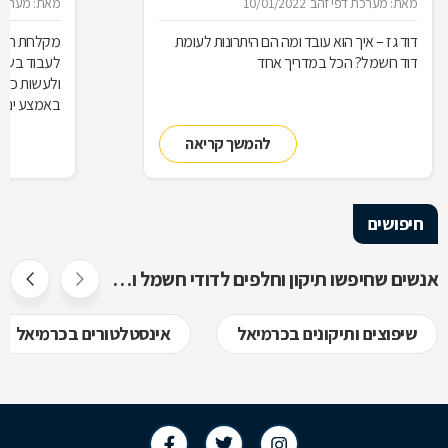
מאת: מערכת דפי זהב
10/01/2022
מאת: מערכת 
דוד גז – איך הוא עובד ומה הם היתרונות לעומת
מקלחת חמה 
דוד חשמל? הכל במדריך אחד
לעבוד בשבי
ולעשות כדי
באמצע ינואר מא
להמשך קריאה
חיפושים
אנשים שחיפשו תיקון וחלפים לדודי חשמל ושמש חיפשו גם
שיפוצים ותיקונים בכרמיאל
אינסטלטורים בכרמיאל