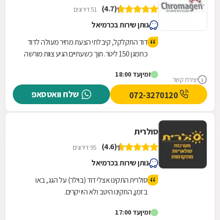
(4.7)
51 דירוגים
נותן שירות בכרמיאל
דוד התקלקל, קיבלתי הצעת מחיר מעולה לדוד
כרומגן 150 ליטר. תוך כשעתיים הגיע צוות מורשה
בהתקנת כרומגן: מוהנד ועלי. ביצעו עבודת
זמין
עד 18:00
התקנה סופר מהירה. פינו וניקו, דאגו לבצע
יצירת קשר
בדיקות וניקוי האלמנטים הקיימים! ובנוסף היו
שלח וואטסאפ
072-3270120
מאוד אדיבים ונחמדים. ללא שום הפתעות או
משהו נסתר. פשוט תענוג לקבל כזה שירות! כל
הכבוד!!! ושוב תודה!
סולרית
(4.6)
95 דירוגים
נותן שירות בכרמיאל
סולרית התקינו אצלי דוד (בוילר) על הגג, באו
בזמן, התקינו היטב ולא היו יקרים.
זמין
עד 17:00