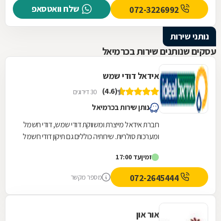
שלח וואטסאפ
072-3226992
נותני שירות
עסקים שנותנים שירות בכרמיאל
אידאל דודי שמש
(4.6)
30 דירוגים
נותן שירות בכרמיאל
חברת אידאל מייצרת ומשווקת דודי שמש, דודי חשמל
ומערכות סולריות. שירותיה כוללים גם תיקון דודי חשמל
ושמש לרבות ייצור חלפים לדודים העומדים...
זמין
עד 17:00
072-2645444
מספר מקשר
אור און