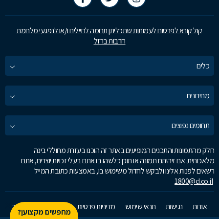
קול קורא לפרסום לעמותות שתכליתן תרומה לחיילים ו/או לנפגעי מלחמת
חרבות ברזל
כלים
מחירונים
תחומים נפוצים
חלק מהתמונות והתכנים המופיעים באתר זה הוכנו בעזרת מחוללי בינה
מלאכותית. אם זיהיתם תמונה או תוכן כלשהו בו אתם בעלי זכויות יוצרים, אתם
רשאים לפנות אלינו ולבקש לחדול משימוש בו, באמצעות כתובת המייל
1800@d.co.il
אודות
נגישות
תנאי שימוש
מדיניות פרטיות
זאפ גרופ
צרו קשר
מחפשים מקצוען?