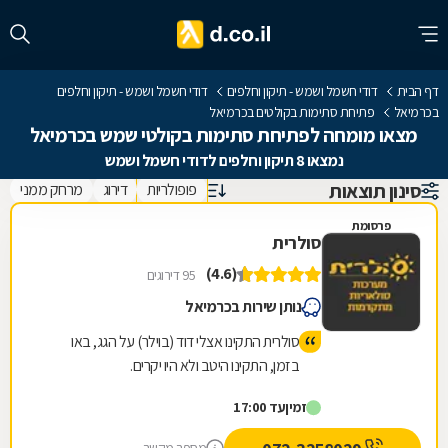
דף הבית
דודי חשמל ושמש - תיקון וחלפים
דודי חשמל ושמש - תיקון וחלפים
בכרמיאל
פתיחת סתימות בקולטים בכרמיאל
מצאו מומחה לפתיחת סתימות בקולטי שמש בכרמיאל
נמצאו 8 תיקון וחלפים לדודי חשמל ושמש
סינון תוצאות
פופולריות
דירוג
מרחק ממני
פרסומת
סולרית
(4.6)
95 דירוגים
נותן שירות בכרמיאל
סולרית התקינו אצלי דוד (בוילר) על הגג, באו
בזמן, התקינו היטב ולא היו יקרים.
זמין
עד 17:00