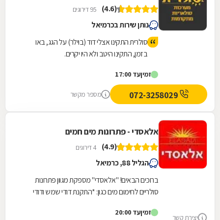
(4.6)
95 דירוגים
נותן שירות בכרמיאל
סולרית התקינו אצלי דוד (בוילר) על הגג, באו
בזמן, התקינו היטב ולא היו יקרים.
זמין
עד 17:00
072-3258029
מספר מקשר
אלאסדי - פתרונות מים חמים
(4.9)
4 דירוגים
הגליל 88, כרמיאל
ברוכים הבאים! "אלאסדי" מספקת מגוון פתרונות
סולריים לחימום מים כגון: *התקנת דודי שמש ודודי
חשמל ומערכות חימום מים על גז. *התקנות מיוחדות...
זמין
עד 20:00
יצירת קשר