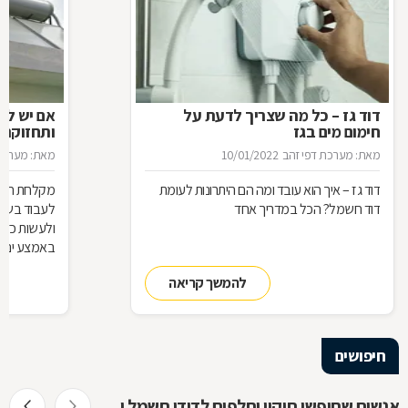
דוד גז – כל מה שצריך לדעת על
אם יש לך
חימום מים בגז
ותחזוקת 
מאת: מערכת דפי זהב
10/01/2022
מאת: מערכת 
דוד גז – איך הוא עובד ומה הם היתרונות לעומת
מקלחת חמה 
דוד חשמל? הכל במדריך אחד
לעבוד בשבי
ולעשות כדי
באמצע ינואר מא
להמשך קריאה
חיפושים
אנשים שחיפשו תיקון וחלפים לדודי חשמל ושמש חיפשו גם