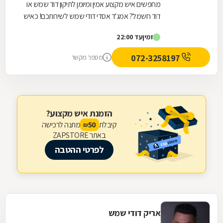
מחפשים איש מקצוע אמין ומיומן לתיקון דוד שמש או
דוד חשמל? אמג'ד אסדי דודי שמש לשירותכם! כאיש
מקצוע אמין, ותיק ומיומן, המספק את מיטב שירותיו...
זמין
עד 22:00
072-3258197
מספר מקשר
הזמנת איש מקצוע?
קיבלת
מתנה לרכישה
50
₪
באתר ZAPSTORE
לפרטי ההטבה
אריק דודי שמש