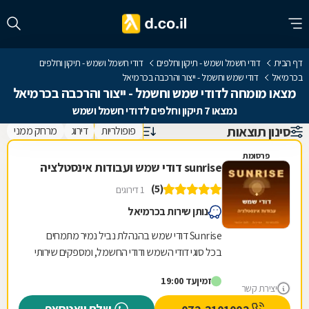
דף הבית
דודי חשמל ושמש - תיקון וחלפים
דודי חשמל ושמש - תיקון וחלפים
בכרמיאל
דודי שמש וחשמל - ייצור והרכבה בכרמיאל
מצאו מומחה לדודי שמש וחשמל - ייצור והרכבה בכרמיאל
נמצאו 7 תיקון וחלפים לדודי חשמל ושמש
סינון תוצאות
פופולריות
דירוג
מרחק ממני
פרסומת
sunrise דודי שמש ועבודות אינסטלציה
(5)
1 דירוגים
נותן שירות בכרמיאל
Sunrise דודי שמש בהנהלת נביל נמיר מתמחים
בכל סוגי דודי השמש ודודי החשמל, ומספקים שירותי
תיקון והחלפת חלפים בצורה מקצועית ומדויקת. הצוות
זמין
עד 19:00
שלנו...
יצירת קשר
שלח וואטסאפ