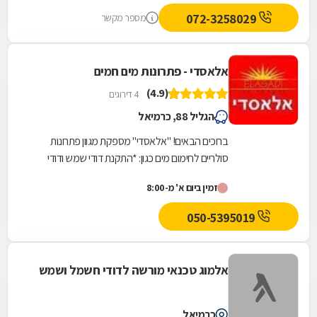
072-3258029
מספר מקשר
אלאסדי - פתרונות מים חמים
(4.9)
4 דירוגים
הגליל 88, כרמיאל
ברוכים הבאים! "אלאסדי" מספקת מגוון פתרונות
סולריים לחימום מים כגון: *התקנת דודי שמש ודודי
חשמל ומערכות חימום מים על גז. *התקנות מיוחדות...
זמין ביום א' מ-8:00
050-5395019
אלמוג טכנאי מורשה לדודי חשמל ושמש
כרמיאל