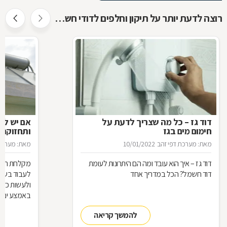
רוצה לדעת יותר על תיקון וחלפים לדודי חשמל ושמש ?
דוד גז – כל מה שצריך לדעת על
אם יש לך
חימום מים בגז
ותחזוקת 
מאת: מערכת דפי זהב
10/01/2022
מאת: מערכת 
דוד גז – איך הוא עובד ומה הם היתרונות לעומת
מקלחת חמה 
דוד חשמל? הכל במדריך אחד
לעבוד בשבי
ולעשות כדי
באמצע ינואר מא
להמשך קריאה