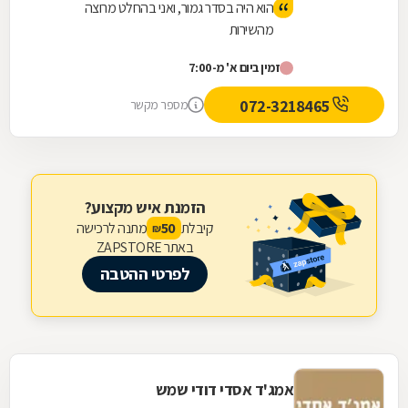
הוא היה בסדר גמור, ואני בהחלט מרוצה
מהשירות
זמין ביום א' מ-7:00
072-3218465
מספר מקשר
הזמנת איש מקצוע?
קיבלת
מתנה לרכישה
50
₪
באתר ZAPSTORE
לפרטי ההטבה
אמג'ד אסדי דודי שמש