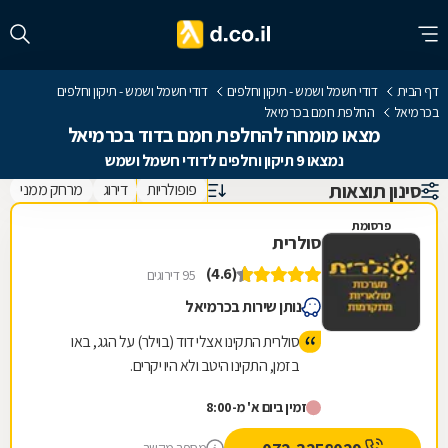
דף הבית
דודי חשמל ושמש - תיקון וחלפים
דודי חשמל ושמש - תיקון וחלפים
בכרמיאל
החלפת חמם בכרמיאל
מצאו מומחה להחלפת חמם בדוד בכרמיאל
נמצאו 9 תיקון וחלפים לדודי חשמל ושמש
סינון תוצאות
פופולריות
דירוג
מרחק ממני
פרסומת
סולרית
(4.6)
95 דירוגים
נותן שירות בכרמיאל
סולרית התקינו אצלי דוד (בוילר) על הגג, באו
בזמן, התקינו היטב ולא היו יקרים.
זמין ביום א' מ-8:00