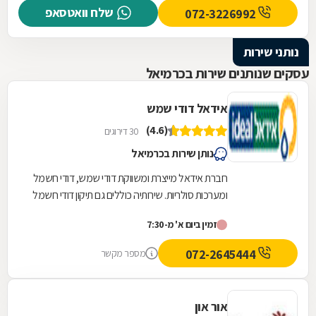
שלח וואטסאפ
072-3226992
נותני שירות
עסקים שנותנים שירות בכרמיאל
אידאל דודי שמש
(4.6)
30 דירוגים
נותן שירות בכרמיאל
חברת אידאל מייצרת ומשווקת דודי שמש, דודי חשמל
ומערכות סולריות. שירותיה כוללים גם תיקון דודי חשמל
ושמש לרבות ייצור חלפים לדודים העומדים...
זמין ביום א' מ-7:30
072-2645444
מספר מקשר
אור און