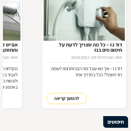
דוד גז – כל מה שצריך לדעת על
אם יש לך
חימום מים בגז
ותחזוקת 
מאת: מערכת דפי זהב
10/01/2022
מאת: מערכת 
דוד גז – איך הוא עובד ומה הם היתרונות לעומת
מקלחת חמה 
דוד חשמל? הכל במדריך אחד
לעבוד בשבי
ולעשות כדי
באמצע ינואר מא
להמשך קריאה
חיפושים