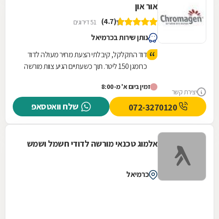
אור און
(4.7)
51 דירוגים
נותן שירות בכרמיאל
דוד התקלקל, קיבלתי הצעת מחיר מעולה לדוד
כרומגן 150 ליטר. תוך כשעתיים הגיע צוות מורשה
בהתקנת כרומגן: מוהנד ועלי. ביצעו עבודת
זמין ביום א' מ-8:00
התקנה סופר מהירה. פינו וניקו, דאגו לבצע
יצירת קשר
בדיקות וניקוי האלמנטים הקיימים! ובנוסף היו
שלח וואטסאפ
072-3270120
מאוד אדיבים ונחמדים. ללא שום הפתעות או
משהו נסתר. פשוט תענוג לקבל כזה שירות! כל
הכבוד!!! ושוב תודה!
אלמוג טכנאי מורשה לדודי חשמל ושמש
כרמיאל