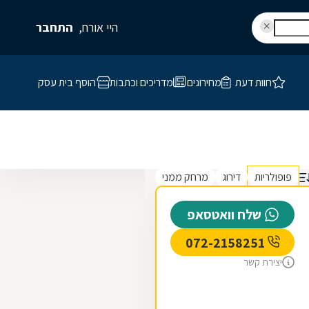
היי אורח,
התחבר
חוות דעת
מחירונים
מדריכים וכתבות
הוסף בית עסק
פופולריות
דירוג
מרחק ממני
שלח וואטסאפ
072-2158251
יצירת קשר