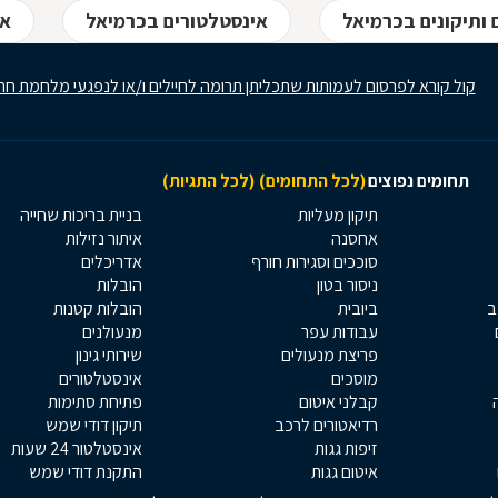
 ותיקונים בכרמיאל
אינסטלטורים בכרמיאל
אי
קול קורא לפרסום לעמותות שתכליתן תרומה לחיילים ו/או לנפגעי מלחמת חר
תחומים נפוצים
(לכל התחומים)
(לכל התגיות)
תיקון מעליות
בניית בריכות שחייה
אחסנה
איתור נזילות
סוככים וסגירות חורף
אדריכלים
ניסור בטון
הובלות
ב
ביובית
הובלות קטנות
עבודות עפר
מנעולנים
פריצת מנעולים
שירותי גינון
מוסכים
אינסטלטורים
קבלני איטום
פתיחת סתימות
רדיאטורים לרכב
תיקון דודי שמש
זיפות גגות
אינסטלטור 24 שעות
איטום גגות
התקנת דודי שמש