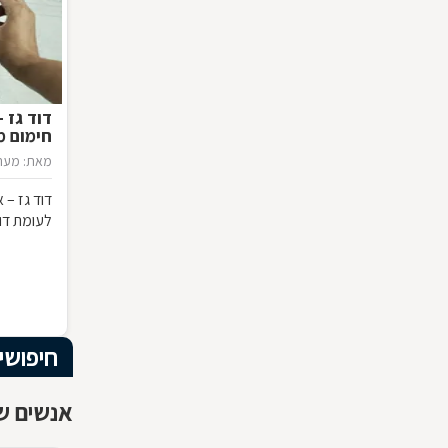
דוד גז 
חימום מ
מאת: מערכ
דוד גז – 
לעומת דו
חיפושי
אנשים שח