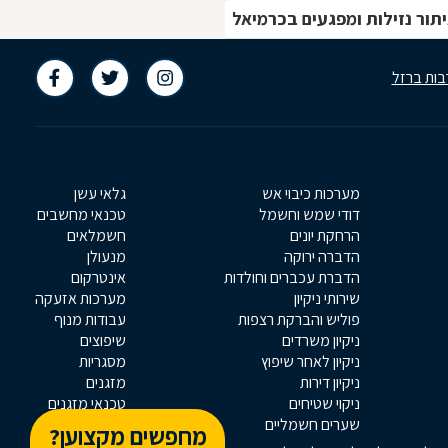
תור נזילות ומפגעים בכרמיאל
בות ברזל
מערכות כיבוי אש
גלאי עשן
דודי שמש וחשמל
טכנאי מחשבים
הרחקת יונים
חשמלאים
הדברה ירוקה
מנעולן
הדברת עכברים וחולדות
אינטרקום
שירותי ניקיון
מערכות אזעקה
פוליש והברקת רצפות
עבודות מנוף
ניקיון משרדים
שיפוצים
ניקיון לאחר שיפוץ
מסגריות
ניקיון דירות
מזגנים
ניקוי שטיחים
טכנאי מזגנים
שערים חשמליים
נגרים ונגריות
מחפשים מקצוען?