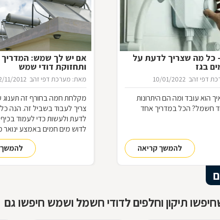
– כל מה שצריך לדעת על
אם יש לך שמש: המדריך ל
ים בגז
ותחזוקת דודי שמש
ת דפי זהב
10/01/2022
מאת: מערכת דפי זהב
2/11/2012
איך הוא עובד ומה הם היתרונות
מקלחת חמה בחורף זה תענוג ע
ד חשמל? הכל במדריך אחד
צריך לעבוד בשביל זה. הנה כ
לדעת ולעשות כדי לעמוד בכיף
לדוש מים חמים באמצע ינואר מ
מערכת zap דפי זהב
להמשך קריאה
להמשך 
ם
יפשו תיקון וחלפים לדודי חשמל ושמש חיפשו גם