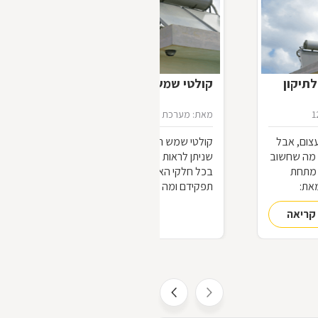
תיקון
קולטי שמש
1
מאת: מערכת דפי זהב
16/07/2012
צום, אבל
קולטי שמש הינם אותם מלבנים שחורים
ל מה שחשוב
שניתן לראות פזורים על גבי גגות מבנים
 מתחת
בכל חלקי הארץ. כיצד הם פועלים? מה
את:
תפקידם ומה חשיבותם? על כל אלה ועוד -
במאמר שלפניכם.
קריאה
להמשך קריאה