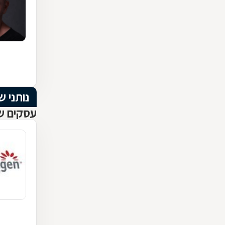
נותני ש
עסקים שנ