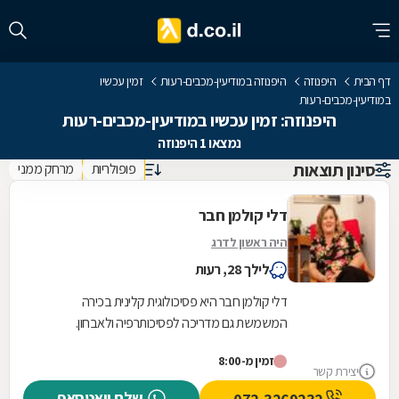
דף הבית
היפנוזה
היפנוזה במודיעין-מכבים-רעות
זמין עכשיו
במודיעין-מכבים-רעות
היפנוזה: זמין עכשיו במודיעין-מכבים-רעות
נמצאו 1 היפנוזה
סינון תוצאות
פופולריות
מרחק ממני
דלי קולמן חבר
היה ראשון לדרג
לילך 28, רעות
דלי קולמן חבר היא פסיכולוגית קלינית בכירה
המשמשת גם מדריכה לפסיכותרפיה ולאבחון.
אוכלוסיית היעד העיקרית שלה היא מתבגרים
זמין מ-8:00
ומבוגרים, עם אפשרות...
יצירת קשר
שלח וואטסאפ