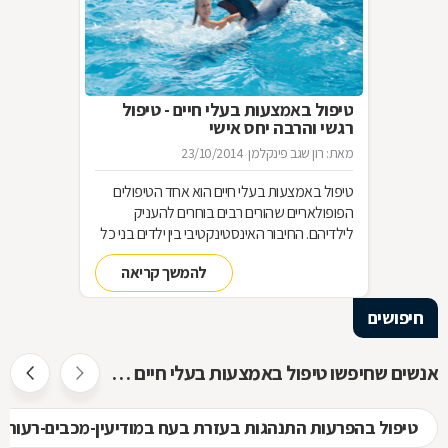
טיפול באמצעות בעלי חיים - טיפול
רגשי והרבה יחס אישי
מאת: רון שגב פינקלמן
23/10/2014
טיפול באמצעות בעלי חיים הוא אחד הטיפולים
הפופולאריים שהורים רבים בוחרים להעניק
לילדיהם. החיבור האינסטינקטיבי בין ילדים בני כל
הגילים לבין בעלי חיים, משמש בסיס מצוין ליצירת
להמשך קריאה
קשר רגשי, לפתיחות רבה יותר, לאחריות כלפי
הזולת, ליכולת לקבל אהבה וחום ועוד-ועוד. הקשר
חיפושים
שנוצר בין הילדים ובין בעלי החיים, מאפשר טיפול
רגשי בבעיות ובקשיים מסוגים שונים. איך בוחרים
את החיה המתאימה לטיפול בבעיה מסוימת, ומהו
אנשים שחיפשו טיפול באמצעות בעלי חיים חיפשו גם
המסלול להכשרת מטפלים בתחום? בכתבה
שלפניכם.
טיפול בהפרעות התנהגות בעזרת בעח במודיעין-מכבים-רעות