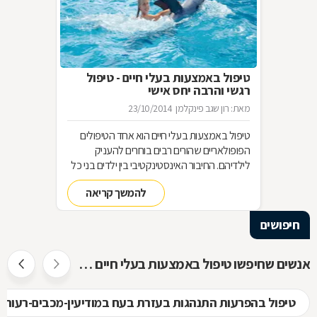
טיפול באמצעות בעלי חיים - טיפול
רגשי והרבה יחס אישי
מאת: רון שגב פינקלמן
23/10/2014
טיפול באמצעות בעלי חיים הוא אחד הטיפולים
הפופולאריים שהורים רבים בוחרים להעניק
לילדיהם. החיבור האינסטינקטיבי בין ילדים בני כל
הגילים לבין בעלי חיים, משמש בסיס מצוין ליצירת
להמשך קריאה
קשר רגשי, לפתיחות רבה יותר, לאחריות כלפי
הזולת, ליכולת לקבל אהבה וחום ועוד-ועוד. הקשר
חיפושים
שנוצר בין הילדים ובין בעלי החיים, מאפשר טיפול
רגשי בבעיות ובקשיים מסוגים שונים. איך בוחרים
את החיה המתאימה לטיפול בבעיה מסוימת, ומהו
אנשים שחיפשו טיפול באמצעות בעלי חיים חיפשו גם
המסלול להכשרת מטפלים בתחום? בכתבה
שלפניכם.
טיפול בהפרעות התנהגות בעזרת בעח במודיעין-מכבים-רעות