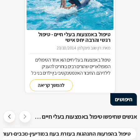
טיפול באמצעות בעלי חיים - טיפול
רגשי והרבה יחס אישי
מאת: רון שגב פינקלמן
23/10/2014
טיפול באמצעות בעלי חיים הוא אחד הטיפולים
הפופולאריים שהורים רבים בוחרים להעניק
לילדיהם. החיבור האינסטינקטיבי בין ילדים בני כל
הגילים לבין בעלי חיים, משמש בסיס מצוין ליצירת
להמשך קריאה
קשר רגשי, לפתיחות רבה יותר, לאחריות כלפי
הזולת, ליכולת לקבל אהבה וחום ועוד-ועוד. הקשר
חיפושים
שנוצר בין הילדים ובין בעלי החיים, מאפשר טיפול
רגשי בבעיות ובקשיים מסוגים שונים. איך בוחרים
את החיה המתאימה לטיפול בבעיה מסוימת, ומהו
אנשים שחיפשו טיפול באמצעות בעלי חיים חיפשו גם
המסלול להכשרת מטפלים בתחום? בכתבה
שלפניכם.
טיפול בהפרעות התנהגות בעזרת בעח במודיעין-מכבים-רעות