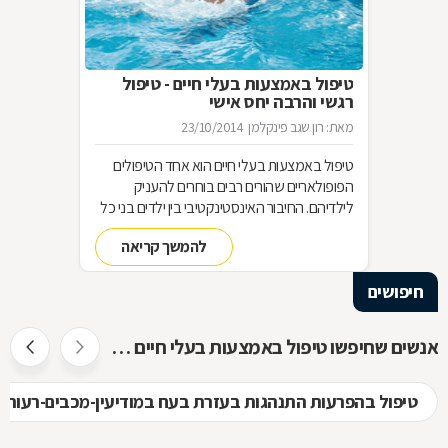
טיפול באמצעות בעלי חיים - טיפול
רגשי והרבה יחס אישי
מאת: רון שגב פינקלמן
23/10/2014
טיפול באמצעות בעלי חיים הוא אחד הטיפולים
הפופולאריים שהורים רבים בוחרים להעניק
לילדיהם. החיבור האינסטינקטיבי בין ילדים בני כל
הגילים לבין בעלי חיים, משמש בסיס מצוין ליצירת
להמשך קריאה
קשר רגשי, לפתיחות רבה יותר, לאחריות כלפי
הזולת, ליכולת לקבל אהבה וחום ועוד-ועוד. הקשר
חיפושים
שנוצר בין הילדים ובין בעלי החיים, מאפשר טיפול
רגשי בבעיות ובקשיים מסוגים שונים. איך בוחרים
את החיה המתאימה לטיפול בבעיה מסוימת, ומהו
אנשים שחיפשו טיפול באמצעות בעלי חיים חיפשו גם
המסלול להכשרת מטפלים בתחום? בכתבה
שלפניכם.
טיפול בהפרעות התנהגות בעזרת בעח במודיעין-מכבים-רעות