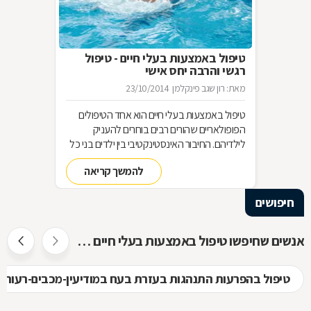
טיפול באמצעות בעלי חיים - טיפול
רגשי והרבה יחס אישי
מאת: רון שגב פינקלמן
23/10/2014
טיפול באמצעות בעלי חיים הוא אחד הטיפולים
הפופולאריים שהורים רבים בוחרים להעניק
לילדיהם. החיבור האינסטינקטיבי בין ילדים בני כל
הגילים לבין בעלי חיים, משמש בסיס מצוין ליצירת
להמשך קריאה
קשר רגשי, לפתיחות רבה יותר, לאחריות כלפי
הזולת, ליכולת לקבל אהבה וחום ועוד-ועוד. הקשר
חיפושים
שנוצר בין הילדים ובין בעלי החיים, מאפשר טיפול
רגשי בבעיות ובקשיים מסוגים שונים. איך בוחרים
את החיה המתאימה לטיפול בבעיה מסוימת, ומהו
אנשים שחיפשו טיפול באמצעות בעלי חיים חיפשו גם
המסלול להכשרת מטפלים בתחום? בכתבה
שלפניכם.
טיפול בהפרעות התנהגות בעזרת בעח במודיעין-מכבים-רעות