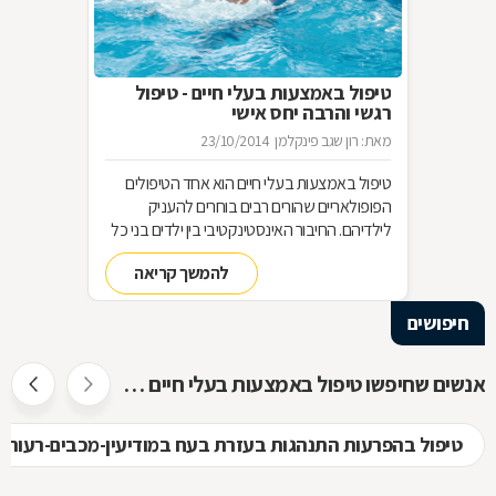
טיפול באמצעות בעלי חיים - טיפול
רגשי והרבה יחס אישי
מאת: רון שגב פינקלמן
23/10/2014
טיפול באמצעות בעלי חיים הוא אחד הטיפולים
הפופולאריים שהורים רבים בוחרים להעניק
לילדיהם. החיבור האינסטינקטיבי בין ילדים בני כל
הגילים לבין בעלי חיים, משמש בסיס מצוין ליצירת
להמשך קריאה
קשר רגשי, לפתיחות רבה יותר, לאחריות כלפי
הזולת, ליכולת לקבל אהבה וחום ועוד-ועוד. הקשר
חיפושים
שנוצר בין הילדים ובין בעלי החיים, מאפשר טיפול
רגשי בבעיות ובקשיים מסוגים שונים. איך בוחרים
את החיה המתאימה לטיפול בבעיה מסוימת, ומהו
אנשים שחיפשו טיפול באמצעות בעלי חיים חיפשו גם
המסלול להכשרת מטפלים בתחום? בכתבה
שלפניכם.
טיפול בהפרעות התנהגות בעזרת בעח במודיעין-מכבים-רעות