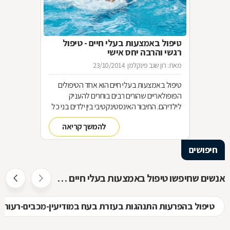
טיפול באמצעות בעלי חיים - טיפול
רגשי והרבה יחס אישי
מאת: רון שגב פינקלמן
23/10/2014
טיפול באמצעות בעלי חיים הוא אחד הטיפולים
הפופולאריים שהורים רבים בוחרים להעניק
לילדיהם. החיבור האינסטינקטיבי בין ילדים בני כל
הגילים לבין בעלי חיים, משמש בסיס מצוין ליצירת
להמשך קריאה
קשר רגשי, לפתיחות רבה יותר, לאחריות כלפי
הזולת, ליכולת לקבל אהבה וחום ועוד-ועוד. הקשר
חיפושים
שנוצר בין הילדים ובין בעלי החיים, מאפשר טיפול
רגשי בבעיות ובקשיים מסוגים שונים. איך בוחרים
את החיה המתאימה לטיפול בבעיה מסוימת, ומהו
אנשים שחיפשו טיפול באמצעות בעלי חיים חיפשו גם
המסלול להכשרת מטפלים בתחום? בכתבה
שלפניכם.
טיפול בהפרעות התנהגות בעזרת בעח במודיעין-מכבים-רעות