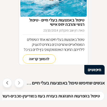
טיפול באמצעות בעלי חיים - טיפול
רגשי והרבה יחס אישי
מאת: רון שגב פינקלמן
23/10/2014
טיפול באמצעות בעלי חיים הוא אחד הטיפולים
הפופולאריים שהורים רבים בוחרים להעניק
לילדיהם. החיבור האינסטינקטיבי בין ילדים בני כל
הגילים לבין בעלי חיים, משמש בסיס מצוין ליצירת
להמשך קריאה
קשר רגשי, לפתיחות רבה יותר, לאחריות כלפי
הזולת, ליכולת לקבל אהבה וחום ועוד-ועוד. הקשר
חיפושים
שנוצר בין הילדים ובין בעלי החיים, מאפשר טיפול
רגשי בבעיות ובקשיים מסוגים שונים. איך בוחרים
את החיה המתאימה לטיפול בבעיה מסוימת, ומהו
אנשים שחיפשו טיפול באמצעות בעלי חיים חיפשו גם
המסלול להכשרת מטפלים בתחום? בכתבה
שלפניכם.
טיפול בהפרעות התנהגות בעזרת בעח במודיעין-מכבים-רעות