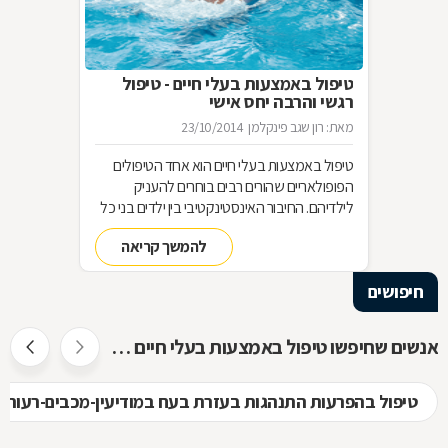
טיפול באמצעות בעלי חיים - טיפול
רגשי והרבה יחס אישי
מאת: רון שגב פינקלמן
23/10/2014
טיפול באמצעות בעלי חיים הוא אחד הטיפולים
הפופולאריים שהורים רבים בוחרים להעניק
לילדיהם. החיבור האינסטינקטיבי בין ילדים בני כל
הגילים לבין בעלי חיים, משמש בסיס מצוין ליצירת
להמשך קריאה
קשר רגשי, לפתיחות רבה יותר, לאחריות כלפי
הזולת, ליכולת לקבל אהבה וחום ועוד-ועוד. הקשר
חיפושים
שנוצר בין הילדים ובין בעלי החיים, מאפשר טיפול
רגשי בבעיות ובקשיים מסוגים שונים. איך בוחרים
את החיה המתאימה לטיפול בבעיה מסוימת, ומהו
אנשים שחיפשו טיפול באמצעות בעלי חיים חיפשו גם
המסלול להכשרת מטפלים בתחום? בכתבה
שלפניכם.
טיפול בהפרעות התנהגות בעזרת בעח במודיעין-מכבים-רעות