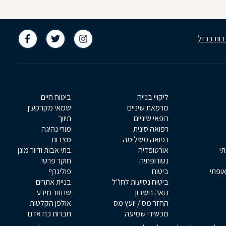
בות ברזל
ליקויי בנייה
ביטוח חיים
מרפאת שיניים
שמאי מקרקעין
רופאי שיניים
תיווך
רפואה סינית
מורי נהיגה
רפואה משלימה
מצבות
תי
אורטופדיה
בתי אבות ודיור מוגן
נטורופתיה
חוקר פרטי
אופתי
ביטוח
פוליגרף
ביטוח נסיעות לחו"ל
בניית אתרים
רואה חשבון
שחזור מידע
החזר מס / יועץ מס
אולפן הקלטות
מכשירי שמיעה
חברות כח אדם