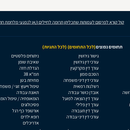
קול קורא לפרסום לעמותות שתכליתן תרומה לחיילים ו/או לנפגעי מלחמת חר
תחומים נפוצים
(לכל התחומים)
(לכל התגיות)
גישור גירושין
ניתוחים פלסטיים
עורכי דין גירושין
שאיבת שומן
עורך דין מקרקעין
הגדלת חזה
הסכם ממון
תמ"א 38
עורכי דין דיני משפחה
מתיחת בטן
רשלנות רפואית
טיפול וייעוץ זוגי / משפח
רושה
אובדן כושר עבודה
תאונת עבודה
עורך דין הוצאה לפועל
הומאופתיה / טיפול הומ
עורך דין פלילי
פסיכולוגים
עורך דין תעבורה
אורטופד כף רגל
עורכי דין דיני עבודה
רופא ילדים
אדריכלים