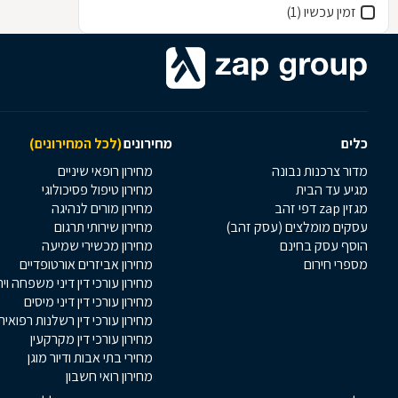
זמין עכשיו (1)
כלים
מחירונים
(לכל המחירונים)
מדור צרכנות נבונה
מחירון רופאי שיניים
מגיע עד הבית
מחירון טיפול פסיכולוגי
מגזין zap דפי זהב
מחירון מורים לנהיגה
עסקים מומלצים (עסק זהב)
מחירון שירותי תרגום
הוסף עסק בחינם
מחירון מכשירי שמיעה
מספרי חירום
מחירון אביזרים אורטופדיים
מחירון עורכי דין דיני משפחה וי
מחירון עורכי דין דיני מיסים
מחירון עורכי דין רשלנות רפואית
מחירון עורכי דין מקרקעין
מחירי בתי אבות ודיור מוגן
מחירון רואי חשבון