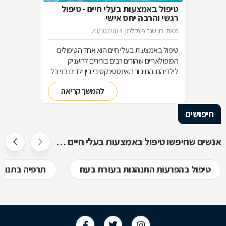
טיפול באמצעות בעלי חיים - טיפול
רגשי והרבה יחס אישי
מאת: רון שגב פינקלמן
23/10/2014
טיפול באמצעות בעלי חיים הוא אחד הטיפולים
הפופולאריים שהורים רבים בוחרים להעניק
לילדיהם. החיבור האינסטינקטיבי בין ילדים בני כל
הגילים לבין בעלי חיים, משמש בסיס מצוין ליצירת
להמשך קריאה
קשר רגשי, לפתיחות רבה יותר, לאחריות כלפי
הזולת, ליכולת לקבל אהבה וחום ועוד-ועוד. הקשר
חיפושים
שנוצר בין הילדים ובין בעלי החיים, מאפשר טיפול
רגשי בבעיות ובקשיים מסוגים שונים. איך בוחרים
את החיה המתאימה לטיפול בבעיה מסוימת, ומהו
אנשים שחיפשו טיפול באמצעות בעלי חיים חיפשו גם
המסלול להכשרת מטפלים בתחום? בכתבה
שלפניכם.
טיפול בהפרעות התנהגות בעזרת בעח
תרפיה בתנוע