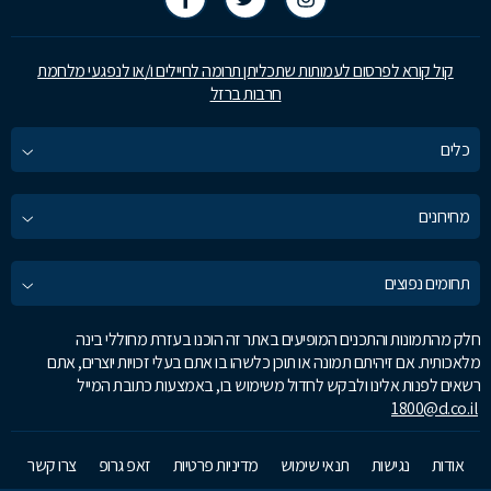
קול קורא לפרסום לעמותות שתכליתן תרומה לחיילים ו/או לנפגעי מלחמת
חרבות ברזל
כלים
מחירונים
תחומים נפוצים
חלק מהתמונות והתכנים המופיעים באתר זה הוכנו בעזרת מחוללי בינה
מלאכותית. אם זיהיתם תמונה או תוכן כלשהו בו אתם בעלי זכויות יוצרים, אתם
רשאים לפנות אלינו ולבקש לחדול משימוש בו, באמצעות כתובת המייל
1800@d.co.il
אודות
נגישות
תנאי שימוש
מדיניות פרטיות
זאפ גרופ
צרו קשר