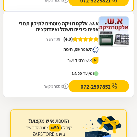
072-3223821
מספר מקשר
א.ש. אלקטרוניקה מומחים לתיקון תנורי
אפיה כיריים חשמל ואינדוקציה
(4.9)
35 דירוגים
השומר 39, חיפה
איש נחמד וישר.
זמין
עד 14:00
072-2597852
מספר מקשר
הזמנת איש מקצוע?
קיבלת
מתנה לרכישה
50
₪
באתר ZAPSTORE