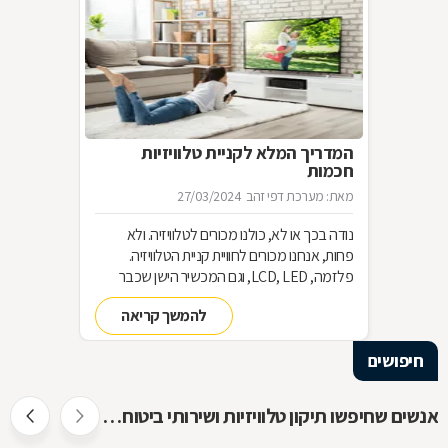
המדריך המלא לקניית טלוויזיות
חכמות
מאת: מערכת דפי זהב
27/03/2024
נודה בכך או לא, כולנו מכורים לטלוויזיה. ולא
פחות, אנחנו מכורים לחוויית קניית הטלוויזיה.
פלזמה, LCD, LED, וגם המכשיר הישן שכבר
שכחנו את שמו. כל כך הרבה אפשרויות וכל כך
להמשך קריאה
מעט זמן. אז בשביל זה אנחנו כאן
חיפושים
אנשים שחיפשו תיקון טלוויזיות ושירותי ביטוח חיפשו גם