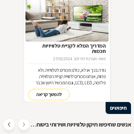
המדריך המלא לקניית טלוויזיות
חכמות
מאת: מערכת דפי זהב
27/03/2024
נודה בכך או לא, כולנו מכורים לטלוויזיה. ולא
פחות, אנחנו מכורים לחוויית קניית הטלוויזיה.
פלזמה, LCD, LED, וגם המכשיר הישן שכבר
שכחנו את שמו. כל כך הרבה אפשרויות וכל כך
להמשך קריאה
מעט זמן. אז בשביל זה אנחנו כאן
חיפושים
אנשים שחיפשו תיקון טלוויזיות ושירותי ביטוח חיפשו גם