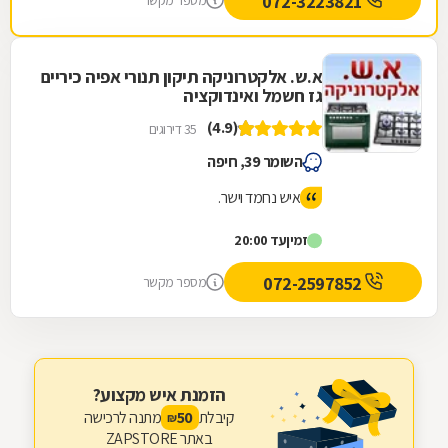
072-3223821
מספר מקשר
א.ש. אלקטרוניקה תיקון תנורי אפיה כיריים
גז חשמל ואינדוקציה
(4.9)
35 דירוגים
השומר 39, חיפה
איש נחמד וישר.
זמין
עד 20:00
072-2597852
מספר מקשר
הזמנת איש מקצוע?
קיבלת
מתנה לרכישה
50
₪
באתר ZAPSTORE