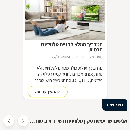
המדריך המלא לקניית טלוויזיות
חכמות
מאת: מערכת דפי זהב
27/03/2024
נודה בכך או לא, כולנו מכורים לטלוויזיה. ולא
פחות, אנחנו מכורים לחוויית קניית הטלוויזיה.
פלזמה, LCD, LED, וגם המכשיר הישן שכבר
שכחנו את שמו. כל כך הרבה אפשרויות וכל כך
להמשך קריאה
מעט זמן. אז בשביל זה אנחנו כאן
חיפושים
אנשים שחיפשו תיקון טלוויזיות ושירותי ביטוח חיפשו גם