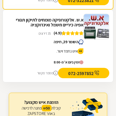
072-3223821
מספר מקשר
א.ש. אלקטרוניקה מומחים לתיקון תנורי
אפיה כיריים חשמל ואינדוקציה
(4.9)
35 דירוגים
השומר 39, חיפה
איש נחמד וישר.
זמין ביום א' מ-8:00
072-2597852
מספר מקשר
הזמנת איש מקצוע?
קיבלת
מתנה לרכישה
50
₪
באתר ZAPSTORE