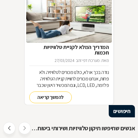
המדריך המלא לקניית טלוויזיות
חכמות
מאת: מערכת דפי זהב
27/03/2024
נודה בכך או לא, כולנו מכורים לטלוויזיה. ולא
פחות, אנחנו מכורים לחוויית קניית הטלוויזיה.
פלזמה, LCD, LED, וגם המכשיר הישן שכבר
שכחנו את שמו. כל כך הרבה אפשרויות וכל כך
להמשך קריאה
מעט זמן. אז בשביל זה אנחנו כאן
חיפושים
אנשים שחיפשו תיקון טלוויזיות ושירותי ביטוח חיפשו גם