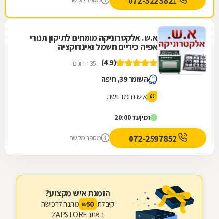
072-3223821
מספר מקשר
א.ש. אלקטרוניקה מומחים לתיקון תנורי
אפיה כיריים חשמל ואינדוקציה
(4.9)
35 דירוגים
השומר 39, חיפה
איש נחמד וישר.
זמין
עד 20:00
072-2597852
מספר מקשר
הזמנת איש מקצוע?
קיבלת
מתנה לרכישה
50
₪
באתר ZAPSTORE