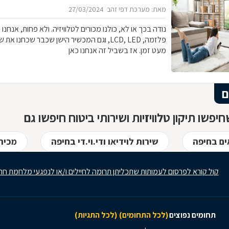
מאת: מערכת דפי זהב
27/03/2024
נודה בכך או לא, כולנו מכורים לטלוויזיה. ולא פחות, אנחנו מ
פלזמה, LCD, LED, וגם המכשיר הישן שכבר שכחנ
מעט זמן. אז בשביל זה אנחנו כאן
ם
יפשו תיקון טלוויזיות ושירותי ביטוח חיפשו גם
ם בחיפה
שירות לוידיאו ודי.וי.די בחיפה
מכירת
קול קורא לפרסום לעמותות שתכליתן תרומה לחיילים ו/או לנפגעי מלחמת חר
תחומים נפוצים
(לכל התחומים)
(לכל התגיות)