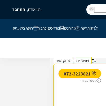
היי אורח,
התחבר
חוות דעת
מחירונים
מדריכים וכתבות
הוסף בית עסק
פופולריות
מרחק ממני
072-3223821
מספר מקשר