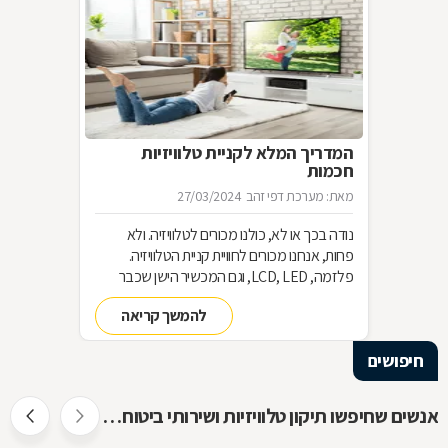
המדריך המלא לקניית טלוויזיות
חכמות
מאת: מערכת דפי זהב
27/03/2024
נודה בכך או לא, כולנו מכורים לטלוויזיה. ולא
פחות, אנחנו מכורים לחוויית קניית הטלוויזיה.
פלזמה, LCD, LED, וגם המכשיר הישן שכבר
שכחנו את שמו. כל כך הרבה אפשרויות וכל כך
להמשך קריאה
מעט זמן. אז בשביל זה אנחנו כאן
חיפושים
אנשים שחיפשו תיקון טלוויזיות ושירותי ביטוח חיפשו גם