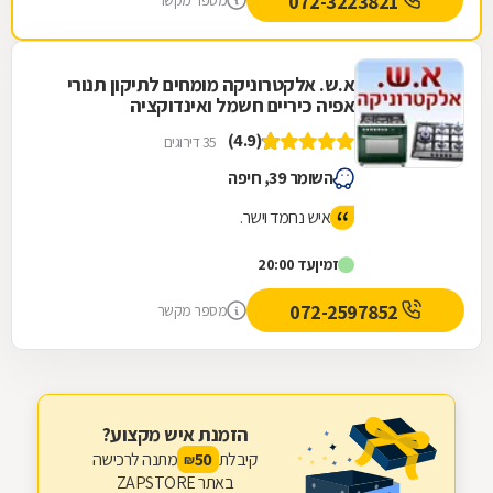
072-3223821
מספר מקשר
א.ש. אלקטרוניקה מומחים לתיקון תנורי
אפיה כיריים חשמל ואינדוקציה
(4.9)
35 דירוגים
השומר 39, חיפה
איש נחמד וישר.
זמין
עד 20:00
072-2597852
מספר מקשר
הזמנת איש מקצוע?
קיבלת
מתנה לרכישה
50
₪
באתר ZAPSTORE