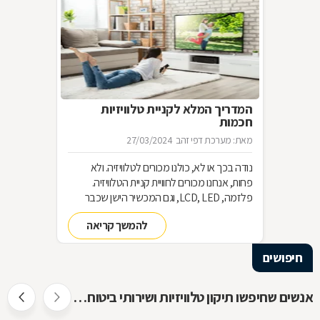
המדריך המלא לקניית טלוויזיות
חכמות
מאת: מערכת דפי זהב
27/03/2024
נודה בכך או לא, כולנו מכורים לטלוויזיה. ולא
פחות, אנחנו מכורים לחוויית קניית הטלוויזיה.
פלזמה, LCD, LED, וגם המכשיר הישן שכבר
שכחנו את שמו. כל כך הרבה אפשרויות וכל כך
להמשך קריאה
מעט זמן. אז בשביל זה אנחנו כאן
חיפושים
אנשים שחיפשו תיקון טלוויזיות ושירותי ביטוח חיפשו גם