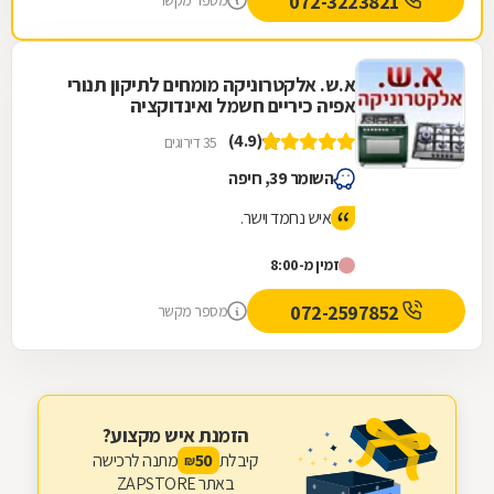
072-3223821
מספר מקשר
א.ש. אלקטרוניקה מומחים לתיקון תנורי
אפיה כיריים חשמל ואינדוקציה
(4.9)
35 דירוגים
השומר 39, חיפה
איש נחמד וישר.
זמין מ-8:00
072-2597852
מספר מקשר
הזמנת איש מקצוע?
קיבלת
מתנה לרכישה
50
₪
באתר ZAPSTORE