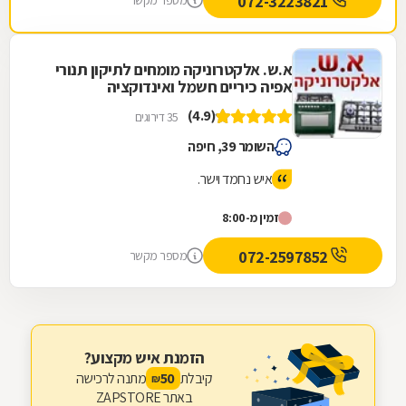
072-3223821
מספר מקשר
א.ש. אלקטרוניקה מומחים לתיקון תנורי
אפיה כיריים חשמל ואינדוקציה
(4.9)
35 דירוגים
השומר 39, חיפה
איש נחמד וישר.
זמין מ-8:00
072-2597852
מספר מקשר
הזמנת איש מקצוע?
קיבלת
מתנה לרכישה
50
₪
באתר ZAPSTORE