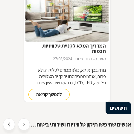
המדריך המלא לקניית טלוויזיות
חכמות
מאת: מערכת דפי זהב
27/03/2024
נודה בכך או לא, כולנו מכורים לטלוויזיה. ולא
פחות, אנחנו מכורים לחוויית קניית הטלוויזיה.
פלזמה, LCD, LED, וגם המכשיר הישן שכבר
שכחנו את שמו. כל כך הרבה אפשרויות וכל כך
להמשך קריאה
מעט זמן. אז בשביל זה אנחנו כאן
חיפושים
אנשים שחיפשו תיקון טלוויזיות ושירותי ביטוח חיפשו גם