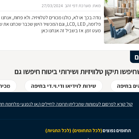
מאת: מערכת דפי זהב
27/03/2024
נודה בכך או לא, כולנו מכורים לטלוויזיה. ולא פחות, אנחנו מ
פלזמה, LCD, LED, וגם המכשיר הישן שכבר שכחנ
מעט זמן. אז בשביל זה אנחנו כאן
ם
יפשו תיקון טלוויזיות ושירותי ביטוח חיפשו גם
ם בחיפה
שירות לוידיאו ודי.וי.די בחיפה
מכירת
קול קורא לפרסום לעמותות שתכליתן תרומה לחיילים ו/או לנפגעי מלחמת חר
תחומים נפוצים
(לכל התחומים)
(לכל התגיות)