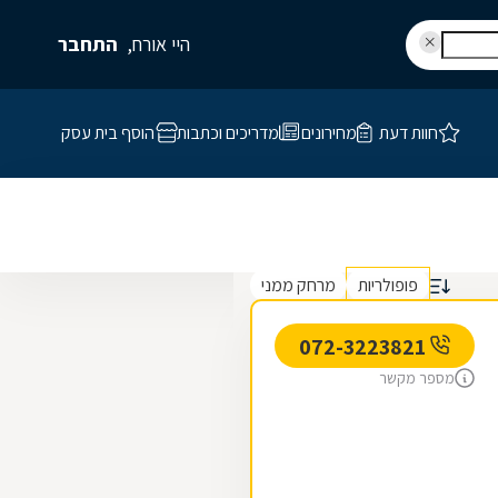
היי אורח,
התחבר
חוות דעת
מחירונים
מדריכים וכתבות
הוסף בית עסק
פופולריות
מרחק ממני
072-3223821
מספר מקשר