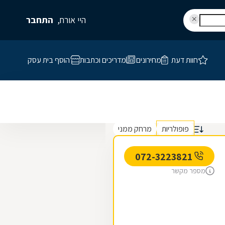
היי אורח,
התחבר
חוות דעת
מחירונים
מדריכים וכתבות
הוסף בית עסק
פופולריות
מרחק ממני
072-3223821
מספר מקשר