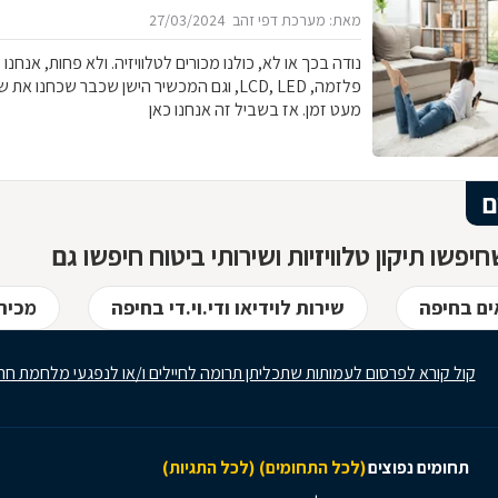
מאת: מערכת דפי זהב
27/03/2024
נודה בכך או לא, כולנו מכורים לטלוויזיה. ולא פחות, אנחנו מ
פלזמה, LCD, LED, וגם המכשיר הישן שכבר שכחנ
מעט זמן. אז בשביל זה אנחנו כאן
ם
יפשו תיקון טלוויזיות ושירותי ביטוח חיפשו גם
ם בחיפה
שירות לוידיאו ודי.וי.די בחיפה
מכירת
קול קורא לפרסום לעמותות שתכליתן תרומה לחיילים ו/או לנפגעי מלחמת חר
תחומים נפוצים
(לכל התחומים)
(לכל התגיות)