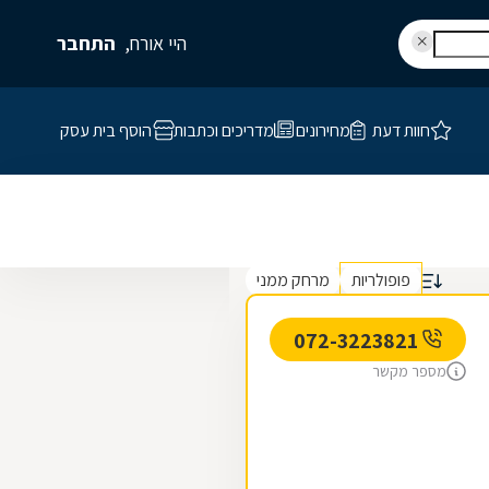
היי אורח,
התחבר
חוות דעת
מחירונים
מדריכים וכתבות
הוסף בית עסק
פופולריות
מרחק ממני
072-3223821
מספר מקשר