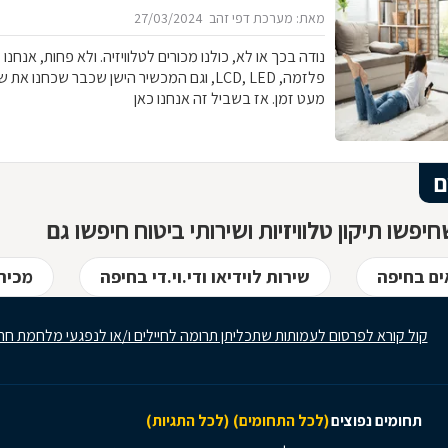
מאת: מערכת דפי זהב
27/03/2024
נודה בכך או לא, כולנו מכורים לטלוויזיה. ולא פחות, אנחנו מ
פלזמה, LCD, LED, וגם המכשיר הישן שכבר שכחנ
מעט זמן. אז בשביל זה אנחנו כאן
ם
יפשו תיקון טלוויזיות ושירותי ביטוח חיפשו גם
ם בחיפה
שירות לוידיאו ודי.וי.די בחיפה
מכירת
קול קורא לפרסום לעמותות שתכליתן תרומה לחיילים ו/או לנפגעי מלחמת חר
תחומים נפוצים
(לכל התחומים)
(לכל התגיות)