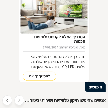
המדריך המלא לקניית טלוויזיות
חכמות
מאת: מערכת דפי זהב
27/03/2024
נודה בכך או לא, כולנו מכורים לטלוויזיה. ולא
פחות, אנחנו מכורים לחוויית קניית הטלוויזיה.
פלזמה, LCD, LED, וגם המכשיר הישן שכבר
שכחנו את שמו. כל כך הרבה אפשרויות וכל כך
להמשך קריאה
מעט זמן. אז בשביל זה אנחנו כאן
חיפושים
אנשים שחיפשו תיקון טלוויזיות ושירותי ביטוח חיפשו גם