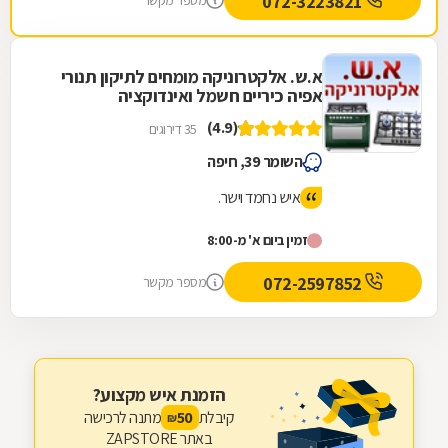
072-3223821
מספר מקשר
א.ש. אלקטרוניקה מומחים לתיקון תנורי
אפיה כיריים חשמל ואינדוקציה
(4.9)
35 דירוגים
השומר 39, חיפה
איש נחמד וישר.
זמין ביום א' מ-8:00
072-2597852
מספר מקשר
הזמנת איש מקצוע?
קיבלת
מתנה לרכישה
50
₪
באתר ZAPSTORE