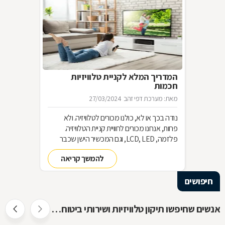
המדריך המלא לקניית טלוויזיות
חכמות
מאת: מערכת דפי זהב
27/03/2024
נודה בכך או לא, כולנו מכורים לטלוויזיה. ולא
פחות, אנחנו מכורים לחוויית קניית הטלוויזיה.
פלזמה, LCD, LED, וגם המכשיר הישן שכבר
שכחנו את שמו. כל כך הרבה אפשרויות וכל כך
להמשך קריאה
מעט זמן. אז בשביל זה אנחנו כאן
חיפושים
אנשים שחיפשו תיקון טלוויזיות ושירותי ביטוח חיפשו גם