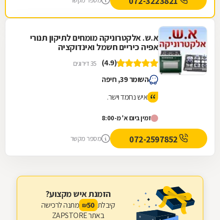
072-3223821
מספר מקשר
א.ש. אלקטרוניקה מומחים לתיקון תנורי
אפיה כיריים חשמל ואינדוקציה
(4.9)
35 דירוגים
השומר 39, חיפה
איש נחמד וישר.
זמין ביום א' מ-8:00
072-2597852
מספר מקשר
הזמנת איש מקצוע?
קיבלת
מתנה לרכישה
50
₪
באתר ZAPSTORE