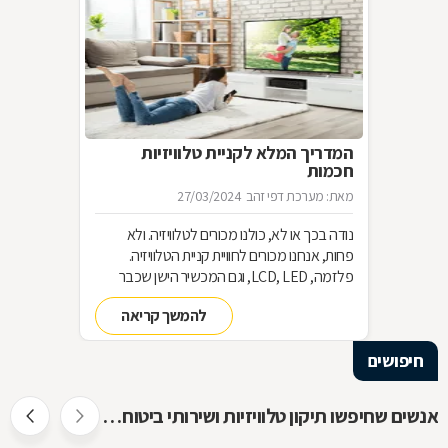
המדריך המלא לקניית טלוויזיות
חכמות
מאת: מערכת דפי זהב
27/03/2024
נודה בכך או לא, כולנו מכורים לטלוויזיה. ולא
פחות, אנחנו מכורים לחוויית קניית הטלוויזיה.
פלזמה, LCD, LED, וגם המכשיר הישן שכבר
שכחנו את שמו. כל כך הרבה אפשרויות וכל כך
להמשך קריאה
מעט זמן. אז בשביל זה אנחנו כאן
חיפושים
אנשים שחיפשו תיקון טלוויזיות ושירותי ביטוח חיפשו גם