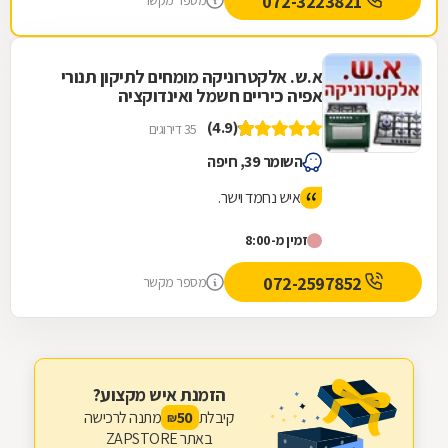
072-3223821
מספר מקשר
א.ש. אלקטרוניקה מומחים לתיקון תנורי
אפיה כיריים חשמל ואינדוקציה
(4.9)
35 דירוגים
השומר 39, חיפה
איש נחמד וישר.
זמין מ-8:00
072-2597852
מספר מקשר
הזמנת איש מקצוע?
קיבלת
מתנה לרכישה
50
₪
באתר ZAPSTORE