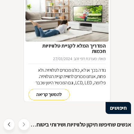
המדריך המלא לקניית טלוויזיות
חכמות
מאת: מערכת דפי זהב
27/03/2024
נודה בכך או לא, כולנו מכורים לטלוויזיה. ולא
פחות, אנחנו מכורים לחוויית קניית הטלוויזיה.
פלזמה, LCD, LED, וגם המכשיר הישן שכבר
שכחנו את שמו. כל כך הרבה אפשרויות וכל כך
להמשך קריאה
מעט זמן. אז בשביל זה אנחנו כאן
חיפושים
אנשים שחיפשו תיקון טלוויזיות ושירותי ביטוח חיפשו גם