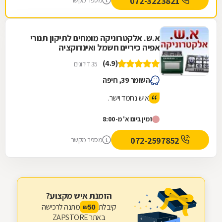
072-3223821
מספר מקשר
א.ש. אלקטרוניקה מומחים לתיקון תנורי
אפיה כיריים חשמל ואינדוקציה
(4.9)
35 דירוגים
השומר 39, חיפה
איש נחמד וישר.
זמין ביום א' מ-8:00
072-2597852
מספר מקשר
הזמנת איש מקצוע?
קיבלת
מתנה לרכישה
50
₪
באתר ZAPSTORE