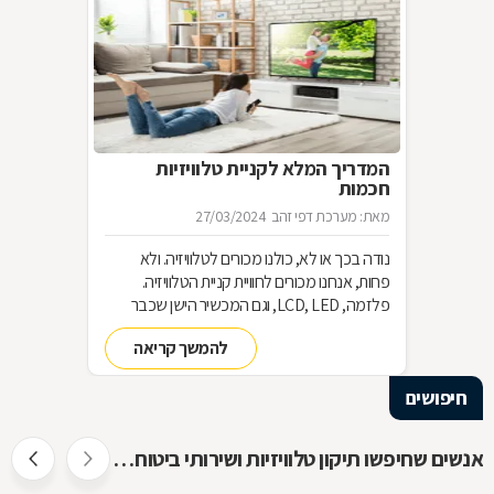
המדריך המלא לקניית טלוויזיות
חכמות
מאת: מערכת דפי זהב
27/03/2024
נודה בכך או לא, כולנו מכורים לטלוויזיה. ולא
פחות, אנחנו מכורים לחוויית קניית הטלוויזיה.
פלזמה, LCD, LED, וגם המכשיר הישן שכבר
שכחנו את שמו. כל כך הרבה אפשרויות וכל כך
להמשך קריאה
מעט זמן. אז בשביל זה אנחנו כאן
חיפושים
אנשים שחיפשו תיקון טלוויזיות ושירותי ביטוח חיפשו גם