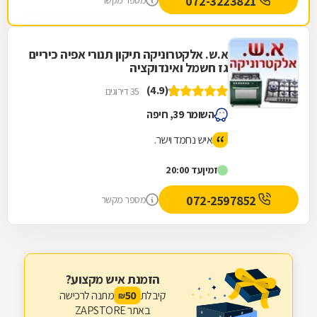
072-3223821
מספר מקשר
א.ש. אלקטרוניקה תיקון תנורי אפיה כיריים
גז חשמל ואינדוקציה
(4.9)
35 דירוגים
השומר 39, חיפה
איש נחמד וישר.
זמין
עד 20:00
072-2597852
מספר מקשר
הזמנת איש מקצוע?
קיבלת
מתנה לרכישה
50
₪
באתר ZAPSTORE