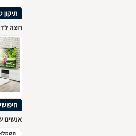
תיקון ט
רוצה לדעת
חיפושי
אנשים שח
חשמלאי