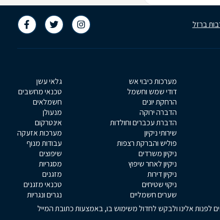
בות ברזל
מערכות כיבוי אש
גלאי עשן
דודי שמש וחשמל
טכנאי מחשבים
הרחקת יונים
חשמלאים
הדברה ירוקה
מנעולן
הדברת עכברים וחולדות
אינטרקום
שירותי ניקיון
מערכות אזעקה
פוליש והברקת רצפות
עבודות מנוף
ניקיון משרדים
שיפוצים
ניקיון לאחר שיפוץ
מסגריות
ניקיון דירות
מזגנים
ניקוי שטיחים
טכנאי מזגנים
שערים חשמליים
נגרים ונגריות
אים לפנות אלינו ולבקש לחדול משימוש בו, באמצעות כתובת המייל