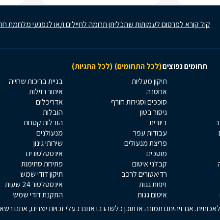
קול קורא לפרסום לעמותות שתכליתן תרומה לחיילים ו/או לנפגעי מלחמת חר
תחומים נפוצים
(לכל התחומים)
(לכל התגיות)
תיקון מעליות
בניית בריכות שחייה
אחסנה
איתור נזילות
סוככים וסגירות חורף
אדריכלים
ניסור בטון
הובלות
ב
ביובית
הובלות קטנות
עבודות עפר
מנעולנים
פריצת מנעולים
שירותי גינון
מוסכים
אינסטלטורים
קבלני איטום
פתיחת סתימות
רדיאטורים לרכב
תיקון דודי שמש
זיפות גגות
אינסטלטור 24 שעות
איטום גגות
התקנת דודי שמש
כותית. אם זיהיתם תמונה או תוכן כלשהו בו אתם בעלי זכויות יוצרים, אתם רש