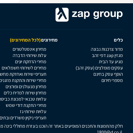
כלים
מחירונים
(לכל המחירונים)
מדור צרכנות נבונה
מחירון אינסטלטורים
מגזין zap דפי זהב
עלות שירותי הדברה
מגיע עד הבית
מחירי הרחקת יונים
עסקים מומלצים (עסק זהב)
מחירים לשירותי חשמלאים
הוסף עסק בחינם
תעריפי שירות ואחזקת מחש
מספרי חירום
מחירי שירות והתקנת מזגנים
מחירון מנעולנים ופורצים
מחירון שירות למדיח כלים
עלויות טכנאי למכונת כביסה
מחירי התקנת דודי שמש
עלויות שירותי גז
תעריפי ניקיון משרדים ובתים
חלק מהתמונות והתכנים המופיעים באתר זה הוכנו בעזרת מחוללי בינה מלא
1800@d.co.il