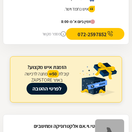
איש נחמד וישר.
זמין ביום א' מ-8:00
072-2597852
מספר מקשר
הזמנת איש מקצוע?
קיבלת
מתנה לרכישה
50
₪
באתר ZAPSTORE
לפרטי ההטבה
טי.וי.אם אלקטרוניקה ומחשבים