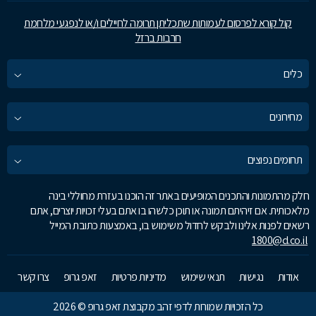
קול קורא לפרסום לעמותות שתכליתן תרומה לחיילים ו/או לנפגעי מלחמת
חרבות ברזל
כלים
מחירונים
תחומים נפוצים
חלק מהתמונות והתכנים המופיעים באתר זה הוכנו בעזרת מחוללי בינה
מלאכותית. אם זיהיתם תמונה או תוכן כלשהו בו אתם בעלי זכויות יוצרים, אתם
רשאים לפנות אלינו ולבקש לחדול משימוש בו, באמצעות כתובת המייל
1800@d.co.il
אודות
נגישות
תנאי שימוש
מדיניות פרטיות
זאפ גרופ
צרו קשר
כל הזכויות שמורות לדפי זהב מקבוצת זאפ גרופ © 2026