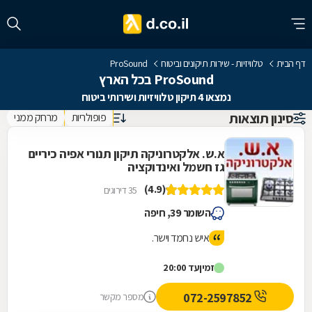
דף הבית
טלוויזיות - שירות תיקונים וביטוח
ProSound
ProSound בכל הארץ
נמצאו 4 תיקון טלוויזיות ושירותי ביטוח
סינון תוצאות
פופולריות
מרחק ממני
א.ש. אלקטרוניקה תיקון תנורי אפיה כיריים
גז חשמל ואינדוקציה
(4.9)
35 דירוגים
השומר 39, חיפה
איש נחמד וישר.
זמין
עד 20:00
072-2597852
מספר מקשר