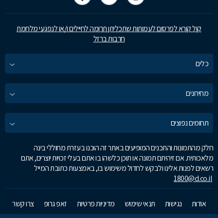
קול קורא לפרסום לעמותות שתכליתן תרומה לחיילים ו/או לנפגעי מלחמת
חרבות ברזל
כלים
מחירונים
תחומים נפוצים
חלק מהתמונות והתכנים המופיעים באתר זה הוכנו בעזרת מחוללי בינה
מלאכותית. אם זיהיתם תמונה או תוכן כלשהו בו אתם בעלי זכויות יוצרים, אתם
רשאים לפנות אלינו ולבקש לחדול משימוש בו, באמצעות כתובת המייל
1800@d.co.il
אודות
נגישות
תנאי שימוש
מדיניות פרטיות
זאפ גרופ
צרו קשר