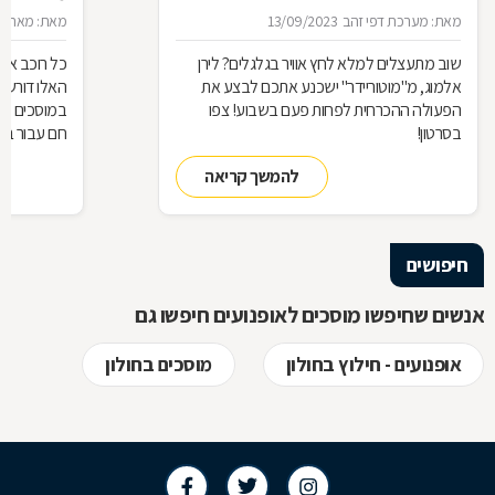
מאת: מערכת דפי זהב
13/09/2023
מאת: מאת: מ
שוב מתעצלים למלא לחץ אוויר בגלגלים? לירן
כל רוכב אופ
אלמוג, מ"מוטוריידר" ישכנע אתכם לבצע את
האלו דורשים
הפעולה ההכרחית לפחות פעם בשבוע! צפו
במוסכים לרכ
בסרטון!
חם עבור בע
והם מספקים
להמשך קריאה
ליהנות מרכ
וגם האופנוע
חשוב שתדעו
לכם ביותר
חיפושים
אנשים שחיפשו מוסכים לאופנועים חיפשו גם
אופנועים - חילוץ בחולון
מוסכים בחולון