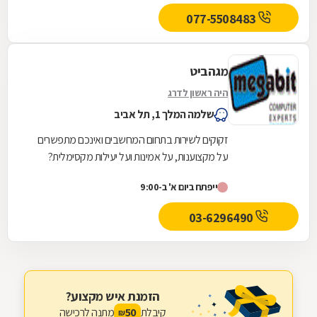
077-5508483
מגהביט
היה ראשון לדרג
שלמה המלך 1, תל אביב
זקוקים לשירות בתחום המחשבים ואינכם מתפשרים
על מקצוענות, על אמינות ועל יעילות מקסימלית?
מגהביט לשירותכם! אנו מתמחים במתן שירות
ייפתח ביום א' ב-9:00
למחשבים...
03-6296490
הזמנת איש מקצוע?
קיבלת
מתנה לרכישה
50
₪