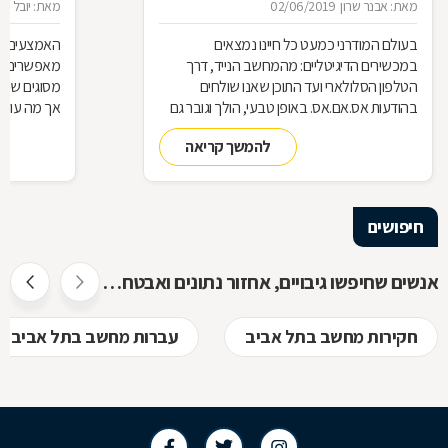
מאת: אבנר שרון
02/06/2019
מאת: יובל ניס
בעולם המודרני כמעט כל חיינו נמצאים
האמצעים הטכ
במכשירים הדיגיטליים: מהמחשב הנייד, דרך
מאפשרים אג
הטלפון הסלולארי ועד התוכן שאנו שולחים
מסוגים שוני
בהודעות אס.אם.אס. באופן טבעי, הולך וגובר גם
השימוש בחוקרים המתמחים במציאת ראיות
נשמר המידע
להמשך קריאה
דיגיטליות וב"שחזור חקירתי", כדי לחשוף פרטים
להציל את ה
מפלילים אודות חשודים
מומחים של
חיפושים
אנשים שחיפשו גיבויים, אחזור נתונים ואבטחת מידע חיפשו גם
חקירות מחשב בתל אביב
עברות מחשב בתל אביב