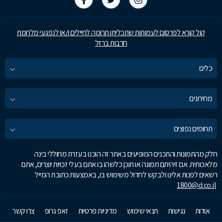
קול קורא לפרסום לעמותות שתכליתן תרומה לחיילים ו/או לנפגעי מלחמת
חרבות ברזל
כלים
מחירונים
תחומים נפוצים
חלק מהתמונות והתכנים המופיעים באתר זה הוכנו בעזרת מחוללי בינה
מלאכותית. אם זיהיתם תמונה או תוכן כלשהו בו אתם בעלי זכויות יוצרים, אתם
רשאים לפנות אלינו ולבקש לחדול משימוש בו, באמצעות כתובת המייל
1800@d.co.il
אודות
נגישות
תנאי שימוש
מדיניות פרטיות
זאפ גרופ
צרו קשר