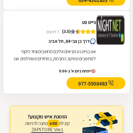
054-4302855
נייט נט
(3.5)
7 דירוגים
דרך בן צבי 84, תל אביב
אנו בנייט נט מביאים אליכם מחשבים וציוד היקפי
למחשבים ממיטב החברות, במחירים משתלמים. אנו
מציעים מחשבים ופתרונות חומרה למוסדות, ארגונים...
ייפתח ביום א' ב-9:00
077-5508483
הזמנת איש מקצוע?
קיבלת
מתנה לרכישה
50
₪
באתר ZAPSTORE