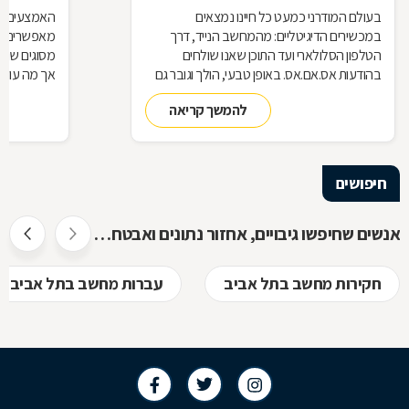
בעולם המודרני כמעט כל חיינו נמצאים
האמצעים הטכ
במכשירים הדיגיטליים: מהמחשב הנייד, דרך
מאפשרים אג
הטלפון הסלולארי ועד התוכן שאנו שולחים
מסוגים שוני
בהודעות אס.אם.אס. באופן טבעי, הולך וגובר גם
השימוש בחוקרים המתמחים במציאת ראיות
נשמר המידע
להמשך קריאה
דיגיטליות וב"שחזור חקירתי", כדי לחשוף פרטים
להציל את ה
מפלילים אודות חשודים
מומחים של
חיפושים
אנשים שחיפשו גיבויים, אחזור נתונים ואבטחת מידע חיפשו גם
חקירות מחשב בתל אביב
עברות מחשב בתל אביב