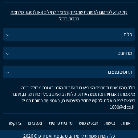
קול קורא לפרסום לעמותות שתכליתן תרומה לחיילים ו/או לנפגעי מלחמת
חרבות ברזל
כלים
מחירונים
תחומים נפוצים
חלק מהתמונות והתכנים המופיעים באתר זה הוכנו בעזרת מחוללי בינה
מלאכותית. אם זיהיתם תמונה או תוכן כלשהו בו אתם בעלי זכויות יוצרים, אתם
רשאים לפנות אלינו ולבקש לחדול משימוש בו, באמצעות כתובת המייל
1800@d.co.il
אודות
נגישות
תנאי שימוש
מדיניות פרטיות
זאפ גרופ
צרו קשר
כל הזכויות שמורות לדפי זהב מקבוצת זאפ גרופ © 2026