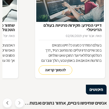
דייגי המידע: חקירות פרטיות בעולם
שחזור מיד
הדיגיטלי
הטכנולוג
מאת: אבנר שרון
02/06/2019
מאת: יובל ניס
בעולם המודרני כמעט כל חיינו נמצאים
האמצעים הטכ
במכשירים הדיגיטליים: מהמחשב הנייד, דרך
מאפשרים אג
הטלפון הסלולארי ועד התוכן שאנו שולחים
מסוגים שוני
בהודעות אס.אם.אס. באופן טבעי, הולך וגובר גם
השימוש בחוקרים המתמחים במציאת ראיות
נשמר המידע
להמשך קריאה
דיגיטליות וב"שחזור חקירתי", כדי לחשוף פרטים
להציל את ה
מפלילים אודות חשודים
מומחים של
חיפושים
אנשים שחיפשו גיבויים, אחזור נתונים ואבטחת מידע חיפשו גם