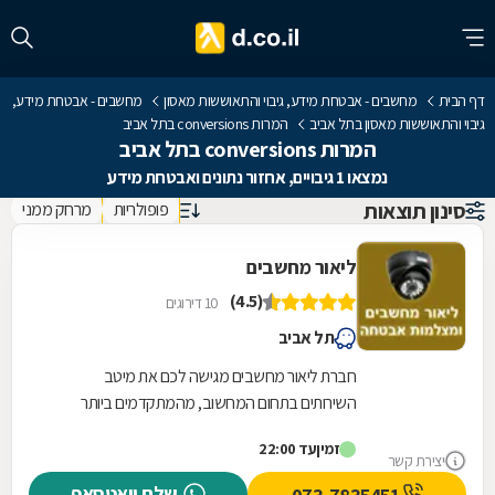
דף הבית
מחשבים - אבטחת מידע, גיבוי והתאוששות מאסון
מחשבים - אבטחת מידע,
גיבוי והתאוששות מאסון בתל אביב
המרות conversions בתל אביב
המרות conversions בתל אביב
נמצאו 1 גיבויים, אחזור נתונים ואבטחת מידע
סינון תוצאות
פופולריות
מרחק ממני
ליאור מחשבים
(4.5)
10 דירוגים
תל אביב
חברת ליאור מחשבים מגישה לכם את מיטב
השירותים בתחום המחשוב, מהמתקדמים ביותר
ובאחריות. לשירותכם: גיבויים למחשב, אחזור נתונים,
זמין
עד 22:00
אבטחת מידע,...
יצירת קשר
שלח וואטסאפ