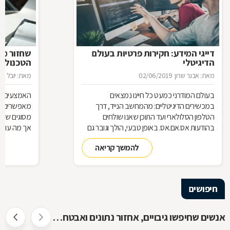
דייגי המידע: חקירות פרטיות בעולם
שחזור מיד
הדיגיטלי
הטכנולוג
מאת: אבנר שרון
02/06/2019
מאת: יובל ניס
בעולם המודרני כמעט כל חיינו נמצאים
האמצעים הטכ
במכשירים הדיגיטליים: מהמחשב הנייד, דרך
מאפשרים אג
הטלפון הסלולארי ועד התוכן שאנו שולחים
מסוגים שוני
בהודעות אס.אם.אס. באופן טבעי, הולך וגובר גם
השימוש בחוקרים המתמחים במציאת ראיות
נשמר המידע
להמשך קריאה
דיגיטליות וב"שחזור חקירתי", כדי לחשוף פרטים
להציל את ה
מפלילים אודות חשודים
מומחים של
חיפושים
אנשים שחיפשו גיבויים, אחזור נתונים ואבטחת מידע חיפשו גם