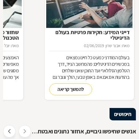
דייגי המידע: חקירות פרטיות בעולם
שחזור מיד
הדיגיטלי
הטכנולוג
מאת: אבנר שרון
02/06/2019
מאת: יובל ניס
בעולם המודרני כמעט כל חיינו נמצאים
האמצעים הטכ
במכשירים הדיגיטליים: מהמחשב הנייד, דרך
מאפשרים אג
הטלפון הסלולארי ועד התוכן שאנו שולחים
מסוגים שוני
בהודעות אס.אם.אס. באופן טבעי, הולך וגובר גם
השימוש בחוקרים המתמחים במציאת ראיות
נשמר המידע
להמשך קריאה
דיגיטליות וב"שחזור חקירתי", כדי לחשוף פרטים
להציל את ה
מפלילים אודות חשודים
מומחים של
חיפושים
אנשים שחיפשו גיבויים, אחזור נתונים ואבטחת מידע חיפשו גם