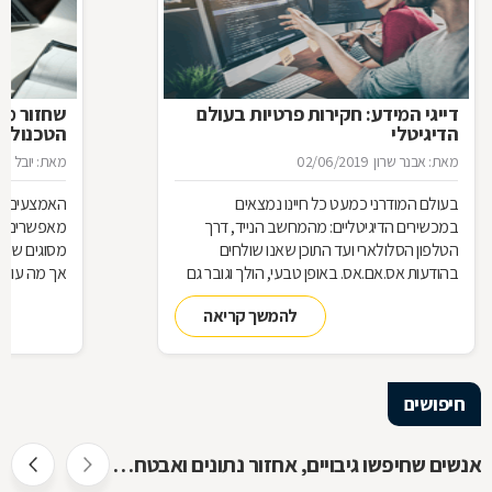
דייגי המידע: חקירות פרטיות בעולם
שחזור מיד
הדיגיטלי
הטכנולוג
מאת: אבנר שרון
02/06/2019
מאת: יובל ניס
בעולם המודרני כמעט כל חיינו נמצאים
האמצעים הטכ
במכשירים הדיגיטליים: מהמחשב הנייד, דרך
מאפשרים אג
הטלפון הסלולארי ועד התוכן שאנו שולחים
מסוגים שוני
בהודעות אס.אם.אס. באופן טבעי, הולך וגובר גם
השימוש בחוקרים המתמחים במציאת ראיות
נשמר המידע
להמשך קריאה
דיגיטליות וב"שחזור חקירתי", כדי לחשוף פרטים
להציל את ה
מפלילים אודות חשודים
מומחים של
חיפושים
אנשים שחיפשו גיבויים, אחזור נתונים ואבטחת מידע חיפשו גם