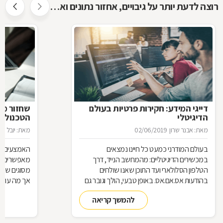
רוצה לדעת יותר על גיבויים, אחזור נתונים ואבטחת מידע ?
דייגי המידע: חקירות פרטיות בעולם
שחזור מיד
הדיגיטלי
הטכנולוג
מאת: אבנר שרון
02/06/2019
מאת: יובל ניס
בעולם המודרני כמעט כל חיינו נמצאים
האמצעים הטכ
במכשירים הדיגיטליים: מהמחשב הנייד, דרך
מאפשרים אג
הטלפון הסלולארי ועד התוכן שאנו שולחים
מסוגים שוני
בהודעות אס.אם.אס. באופן טבעי, הולך וגובר גם
השימוש בחוקרים המתמחים במציאת ראיות
נשמר המידע
להמשך קריאה
דיגיטליות וב"שחזור חקירתי", כדי לחשוף פרטים
להציל את ה
מפלילים אודות חשודים
מומחים של