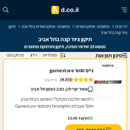
דף הבית
מחשבים - אחזקה ושירות
מחשבים - אחזקה ושירות בתל אביב
תיקון
ציוד קצה בתל אביב
תיקון ציוד קצה בתל אביב
נמצאו 23 שירותי תמיכה, תיקון ותחזוקת מחשבים
סינון תוצאות
פופולריות
דירוג
מרחק ממני
פרסומת
גיים סטור gamestore
(4.5)
6 דירוגים
מאיר יערי 19, כוכב הצפון תל אביב
הלפטופ שלכם התקלקל? המחשב הביתי שבק
חיים? מעבדת התיקונים של גיים סטור-Gamestore
היא בדיוק מה שאתם צריכים! גיים סטור היא רשת
זמין
עד 15:00
חנויות מחשבים...