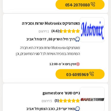
054-2070080
מוטרוניקס Motronix שרות ומכירה
(4.6)
1 דירוגים
דרך חיל השריון 88, דרום תל אביב
מוטרוניקס Motronix שרות ומכירה היא חברה
המתמחה במכירה ושירות לכל סוגי המחשבים, וכן
מציעה מעבדת תיקונים לכל מוצרי האלקטרוניקה
זמין ביום א' מ-12:00
ומכירה של...
03-6095969
גיים סטור gamestore
(5)
5 דירוגים
מאיר יערי 19, כוכב הצפון תל אביב