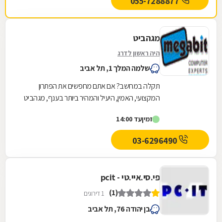
055-7288877
מגהביט
היה ראשון לדרג
שלמה המלך 1, תל אביב
תקלה במחשב? אם אתם מחפשים את הפתרון
המקצועי, האמין, היעיל והמהיר ביותר בענף, מגהביט
לשירותכם! כבית עסק מוביל בתחומו, אנו מעמידים
זמין
עד 14:00
לרשותכם קשת...
03-6296490
פי.סי.איי.טי - pcit
(1)
1 דירוגים
בן יהודה 76, תל אביב