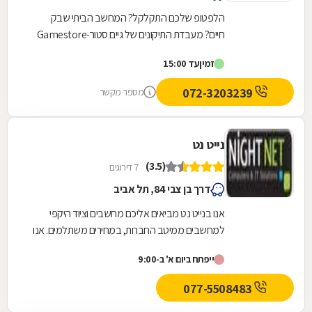
הלפטופ שלכם התקלקל? המחשב הביתי שבק
חיים? מעבדת התיקונים של גיים סטור-Gamestore
היא בדיוק מה שאתם צריכים! גיים סטור היא רשת
זמין
עד 15:00
חנויות מחשבים...
072-3203239
מספר מקשר
נייט נט
(3.5)
7 דירוגים
דרך בן צבי 84, תל אביב
אנו בנייט נט מביאים אליכם מחשבים וציוד היקפי
למחשבים ממיטב החברות, במחירים משתלמים. אנו
מציעים מחשבים ופתרונות חומרה למוסדות, ארגונים...
ייפתח ביום א' ב-9:00
077-5508483