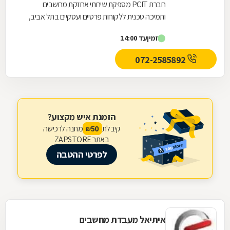
חברת PCIT מספקת שירותי אחזקת מחשבים
ותמיכה טכנית ללקוחות פרטיים ועסקיים בתל אביב,
24 שעות ביממה (לא כולל שבתות). החברה מספקת
זמין
עד 14:00
שירותי תמיכה...
072-2585892
הזמנת איש מקצוע?
קיבלת
מתנה לרכישה
50
₪
באתר ZAPSTORE
לפרטי ההטבה
איתיאל מעבדת מחשבים