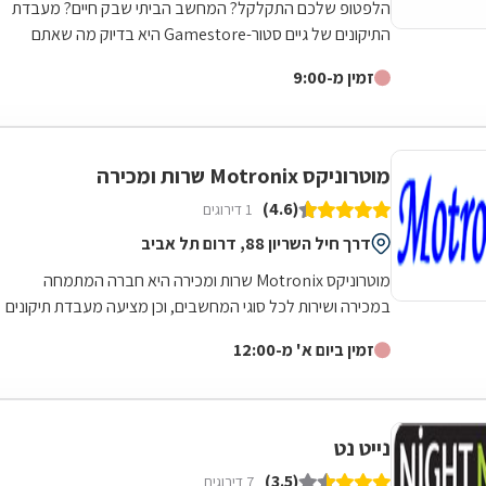
הלפטופ שלכם התקלקל? המחשב הביתי שבק חיים? מעבדת
התיקונים של גיים סטור-Gamestore היא בדיוק מה שאתם
צריכים! גיים סטור היא רשת חנויות מחשבים...
זמין מ-9:00
מוטרוניקס Motronix שרות ומכירה
(4.6)
1 דירוגים
דרך חיל השריון 88, דרום תל אביב
מוטרוניקס Motronix שרות ומכירה היא חברה המתמחה
במכירה ושירות לכל סוגי המחשבים, וכן מציעה מעבדת תיקונים
לכל מוצרי האלקטרוניקה ומכירה של...
זמין ביום א' מ-12:00
נייט נט
(3.5)
7 דירוגים