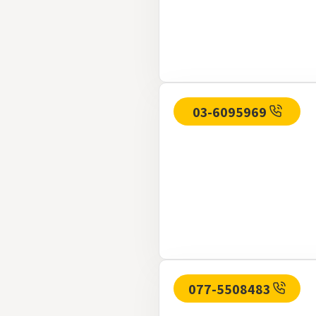
03-6095969
077-5508483