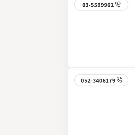
03-5599962
052-3406179