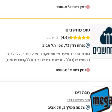
צריכים! גיים סטור היא רשת חנויות מחשבים...
זמין ביום א' מ-9:00
טופ מחשבים
(4.6)
3 דירוגים
פנחס רוזן 72, צפון תל אביב
טופ מחשבים מציעה שירותי תיקון, תמיכה ותחזוקה לכל סוגי
המחשבים (כולל למחשבים ניידים ונייחים) ללקוחות פרטיים,
עסקים, מוסדות וארגונים בכל גודל...
זמין ביום א' מ-8:00
מגהביט
היה ראשון לדרג
שלמה המלך 1, תל אביב