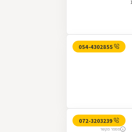
שה ברח' קרליבך 15
054-4302855
072-3203239
מספר מקשר