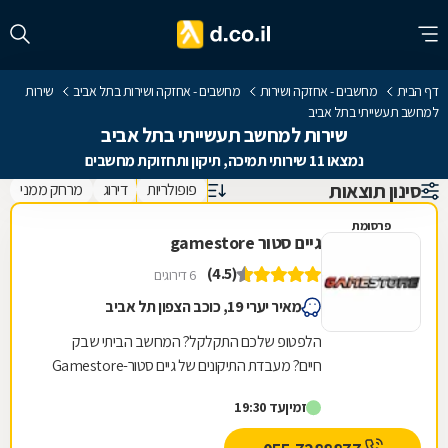
דף הבית
מחשבים - אחזקה ושירות
מחשבים - אחזקה ושירות בתל אביב
שירות
למחשב תעשייתי בתל אביב
שירות למחשב תעשייתי בתל אביב
נמצאו 11 שירותי תמיכה, תיקון ותחזוקת מחשבים
סינון תוצאות
פופולריות
דירוג
מרחק ממני
פרסומת
גיים סטור gamestore
(4.5)
6 דירוגים
מאיר יערי 19, כוכב הצפון תל אביב
הלפטופ שלכם התקלקל? המחשב הביתי שבק
חיים? מעבדת התיקונים של גיים סטור-Gamestore
היא בדיוק מה שאתם צריכים! גיים סטור היא רשת
זמין
עד 19:30
חנויות מחשבים...