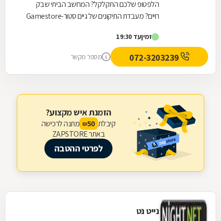
הלפטופ שלכם התקלקל? המחשב הביתי שבק
חיים? מעבדת התיקונים של גיים סטור-Gamestore
היא בדיוק מה שאתם צריכים! גיים סטור היא רשת
זמין
עד 19:30
חנויות מחשבים...
072-3203239
מספר מקשר
הזמנת איש מקצוע?
קיבלת
מתנה לרכישה
50
₪
באתר ZAPSTORE
לפרטי ההטבה
נייט נט