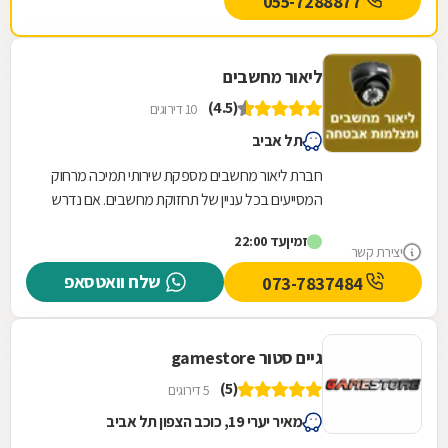
055-7288877
ליאור מחשבים
(4.5)
10 דירוגים
תל אביב
חברת ליאור מחשבים מספקת שירותי תמיכה מרחוק
המסייעים בכל עניין של תחזוקת מחשבים. אם נדרש
מגיע טכנאי מחשבים לבית העסק או לבית הלקוח
זמין
עד 22:00
המצויד...
יצירת קשר
שלח וואטסאפ
073-7837484
גיים סטור gamestore
(5)
5 דירוגים
מאיר יערי 19, כוכב הצפון תל אביב