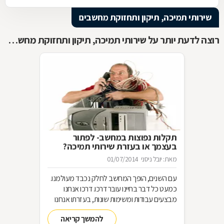
שירותי תמיכה, תיקון ותחזוקת מחשבים
רוצה לדעת יותר על שירותי תמיכה, תיקון ותחזוקת מחשבים ?
תקלות נפוצות במחשב- לפתור
בעצמך או בעזרת שירותי תמיכה?
מאת: יובל ניסני
01/07/2014
עם השנים, הופך המחשב לחלק נכבד מעולמנו.
כמעט כל דבר בחיינו עובר דרכו. דרכו אנחנו
מבצעים עבודות ומשימות שונות, בעזרתו אנחנו
מקלים על חיינו ומקצרים דרכים ועליו אנחנו
להמשך קריאה
שומרים מידע שלעתים הוא למעשה כל התיעוד